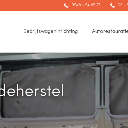
0548 - 54 85 73
06 - 
Bedrijfswageninrichting
Autorestaurati
deherstel